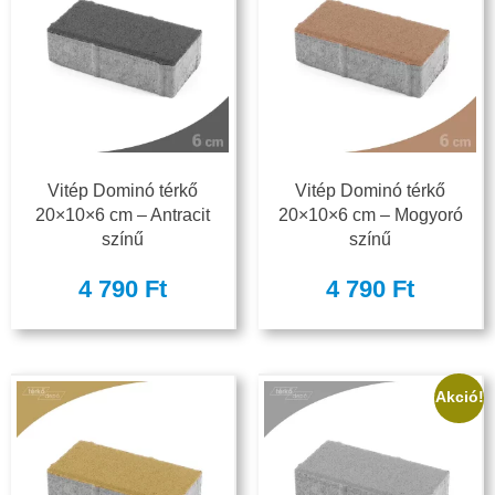
Vitép Dominó térkő
Vitép Dominó térkő
20×10×6 cm – Antracit
20×10×6 cm – Mogyoró
színű
színű
4 790
Ft
4 790
Ft
Akció!