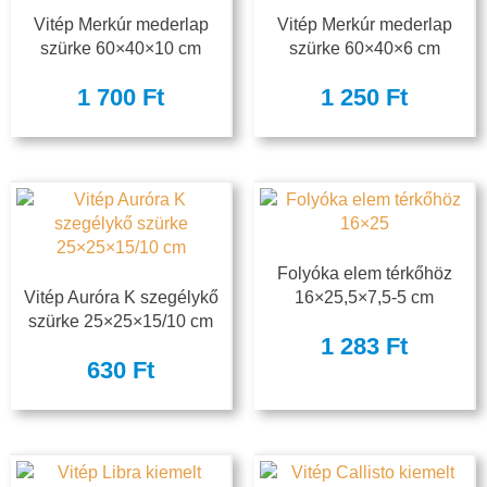
Vitép Merkúr mederlap
Vitép Merkúr mederlap
szürke 60×40×10 cm
szürke 60×40×6 cm
1 700
Ft
1 250
Ft
Folyóka elem térkőhöz
Vitép Auróra K szegélykő
16×25,5×7,5-5 cm
szürke 25×25×15/10 cm
1 283
Ft
630
Ft