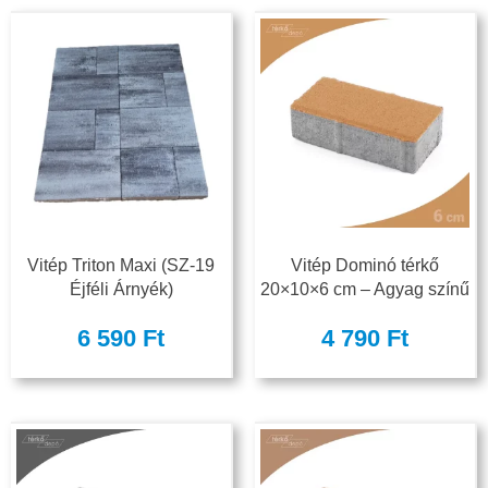
Vitép Triton Maxi (SZ-19
Vitép Dominó térkő
Éjféli Árnyék)
20×10×6 cm – Agyag színű
6 590
Ft
4 790
Ft