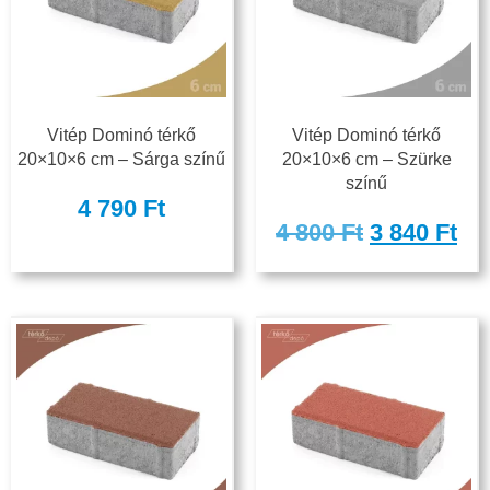
Vitép Dominó térkő
Vitép Dominó térkő
20×10×6 cm – Sárga színű
20×10×6 cm – Szürke
színű
4 790
Ft
4 800
Ft
3 840
Ft