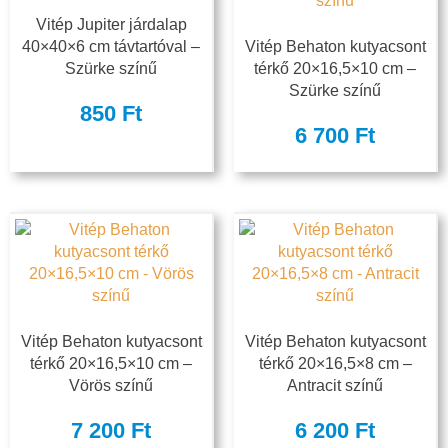
Vitép Jupiter járdalap
40×40×6 cm távtartóval –
Vitép Behaton kutyacsont
Szürke színű
térkő 20×16,5×10 cm –
Szürke színű
850
Ft
6 700
Ft
Vitép Behaton kutyacsont
Vitép Behaton kutyacsont
térkő 20×16,5×10 cm –
térkő 20×16,5×8 cm –
Vörös színű
Antracit színű
7 200
Ft
6 200
Ft