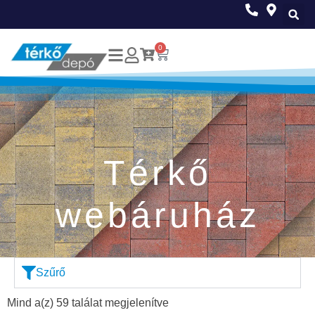
0
Térkő
webáruház
Szűrő
Mind a(z) 59 találat megjelenítve