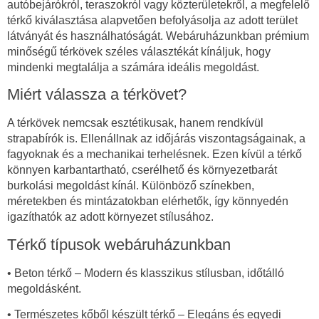
autóbejárókról, teraszokról vagy közterületekről, a megfelelő
térkő kiválasztása alapvetően befolyásolja az adott terület
látványát és használhatóságát. Webáruházunkban prémium
minőségű térkövek széles választékát kínáljuk, hogy
mindenki megtalálja a számára ideális megoldást.
Miért válassza a térkövet?
A térkövek nemcsak esztétikusak, hanem rendkívül
strapabírók is. Ellenállnak az időjárás viszontagságainak, a
fagyoknak és a mechanikai terhelésnek. Ezen kívül a térkő
könnyen karbantartható, cserélhető és környezetbarát
burkolási megoldást kínál. Különböző színekben,
méretekben és mintázatokban elérhetők, így könnyedén
igazíthatók az adott környezet stílusához.
Térkő típusok webáruházunkban
• Beton térkő – Modern és klasszikus stílusban, időtálló
megoldásként.
• Természetes kőből készült térkő – Elegáns és egyedi