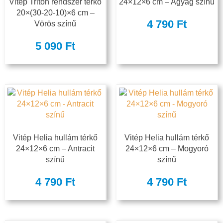
Vitép Triton rendszer térkő
24×12×6 cm – Agyag színű
20×(30-20-10)×6 cm –
4 790
Ft
Vörös színű
5 090
Ft
Vitép Helia hullám térkő
Vitép Helia hullám térkő
24×12×6 cm – Antracit
24×12×6 cm – Mogyoró
színű
színű
4 790
Ft
4 790
Ft