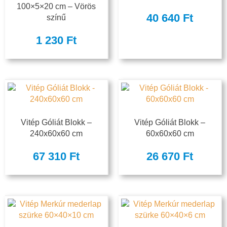
100×5×20 cm – Vörös
40 640
Ft
színű
1 230
Ft
Vitép Góliát Blokk –
Vitép Góliát Blokk –
240x60x60 cm
60x60x60 cm
67 310
Ft
26 670
Ft