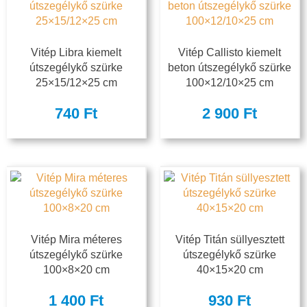
Vitép Libra kiemelt
Vitép Callisto kiemelt
útszegélykő szürke
beton útszegélykő szürke
25×15/12×25 cm
100×12/10×25 cm
740
Ft
2 900
Ft
Vitép Mira méteres
Vitép Titán süllyesztett
útszegélykő szürke
útszegélykő szürke
100×8×20 cm
40×15×20 cm
1 400
Ft
930
Ft