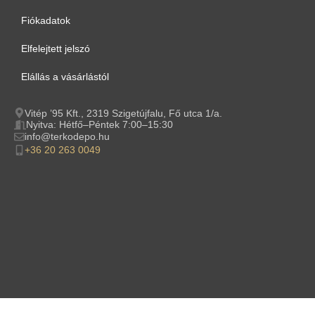
Fiókadatok
Elfelejtett jelszó
Elállás a vásárlástól
Vitép ’95 Kft., 2319 Szigetújfalu, Fő utca 1/a.
Nyitva: Hétfő–Péntek 7:00–15:30
info@terkodepo.hu
+36 20 263 0049